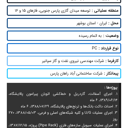
منطقه عملیاتی :
توسعه میدان گازی پارس جنوبی، فازهای ۱۵ و ۱۶
محل :
ایران - استان بوشهر
وضعیت :
به اتمام رسیده
نوع قرارداد :
PC
کارفرما :
شرکت مهندسی نیروی نفت و گاز سپانیر
پیمانکار :
شرکت ساختمانی آباد راهان پارس
پروژه‌ها :
۱. اجرای آسفالت، گاردریل و خط‌کشی اتوبان پیرامون پالایشگاه،
۱۳۸۹/۰۶/۱۴، ۶ ماه
۲. احداث داکت بانک‌ها و ترنج‌های پالایشگاه، ۱۳۸۸/۰۷/۲۹، ۶ ماه
3. اجرای عملیات U/G و کلیه شبکه‌های اصلی و فرعی، 1388/05/03، 270
روز
4. اجرای عملیات سیویل سازه‌های فلزی (Pipe Rack) پروژه، 1387/12/15،