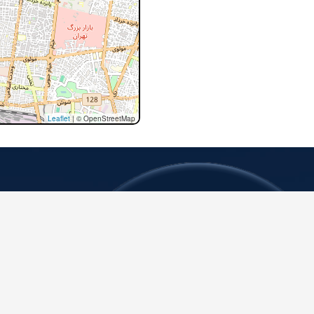
Leaflet
|
© OpenStreetMap