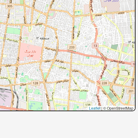
Leaflet
|
© OpenStreetMap