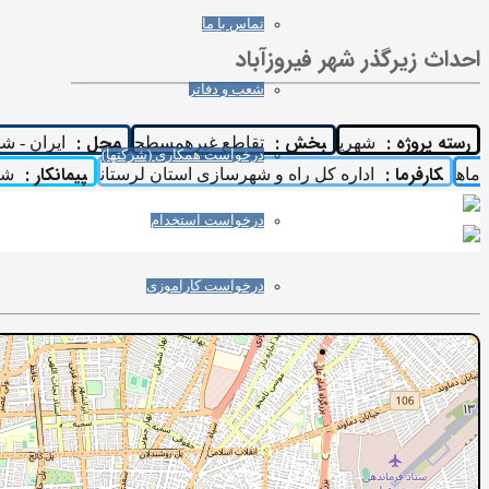
تماس با ما
احداث زیرگذر شهر فیروزآباد
شعب و دفاتر
رسته پروژه :
بخش :
محل :
شهری
تقاطع غیرهمسطح
ایران - شه
درخواست همکاری (شرکتها)
کارفرما :
پیمانکار :
ماه
اداره کل راه و شهرسازی استان لرستان
شر
درخواست استخدام
درخواست کارآموزی