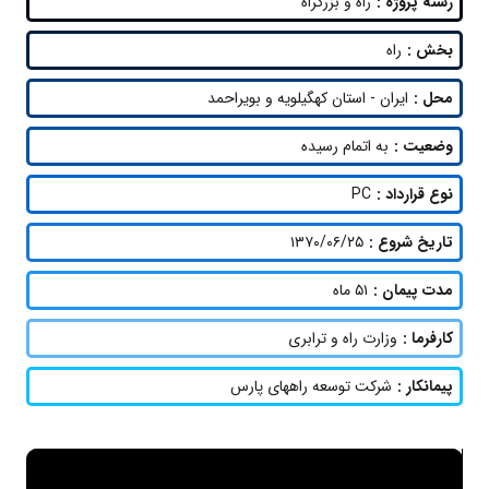
رسته پروژه :
راه و بزرگراه
بخش :
راه
محل :
ایران - استان کهگیلویه و بویراحمد
وضعیت :
به اتمام رسیده
نوع قرارداد :
PC
تاریخ شروع :
۱۳۷۰/۰۶/۲۵
مدت پیمان :
۵۱ ماه
کارفرما :
وزارت راه و ترابری
پیمانکار :
شرکت توسعه راههای پارس