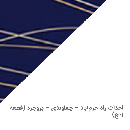
احداث راه خرم‌آباد – چغلوندی – بروجرد (قطعه
۱-ج)