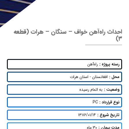
احداث راه‌آهن خواف – سنگان – هرات (قطعه
۳)
رسته پروژه :
راه‌آهن
محل :
افغانستان - استان هرات
وضعیت :
به اتمام رسیده
نوع قرارداد :
PC
تاریخ شروع :
۱۳۸۶/۰۱/۱۴
مدت پیمان :
۳۰ ماه