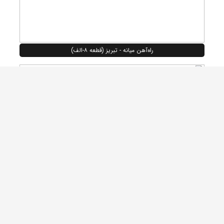
راه‌آهن میانه - تبریز (قطعه ۸-الف)
راه‌آهن میانه - تبریز (قطعه ۸-الف)