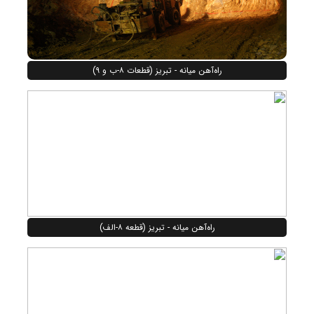
راه‌آهن میانه - تبریز (قطعات ۸-ب و ۹)
راه‌آهن میانه - تبریز (قطعه ۸-الف)