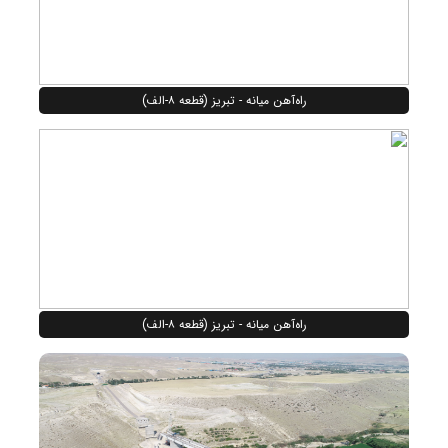
راه‌آهن میانه - تبریز (قطعه ۸-الف)
راه‌آهن میانه - تبریز (قطعه ۸-الف)