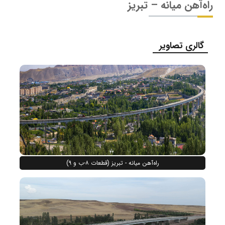
راه‌آهن میانه – تبریز
گالری تصاویر
راه‌آهن میانه - تبریز (قطعات ۸-ب و ۹)