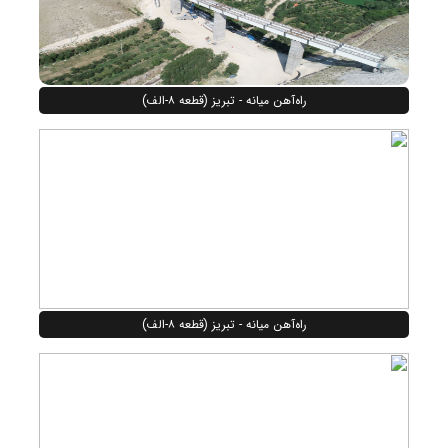
راه‌آهن میانه - تبریز (قطعه ۸-الف)
راه‌آهن میانه - تبریز (قطعه ۸-الف)