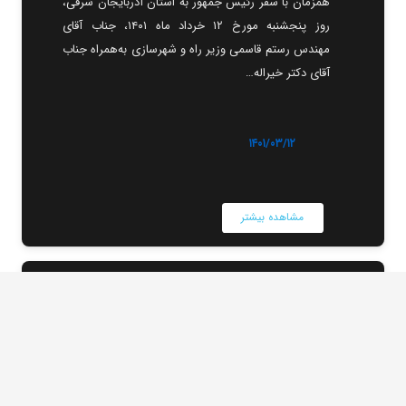
همزمان با سفر رئيس جمهور به استان آذربايجان شرقی،
روز پنجشنبه مورخ ۱۲ خرداد ماه ۱۴۰۱، جناب آقای
مهندس رستم قاسمی وزير راه و شهرسازی به‌همراه جناب
آقای دکتر خیراله…
۱۴۰۱/۰۳/۱۲
مشاهده بیشتر
رونمایی وبسایت گروه بین‌المللی آباد راهان پارس
امروز، بخش فارسی وبسایت گروه بین‌المللی آباد راهان
پارس، رونمایی شد و بزودی بخش انگلیسی وبسایت نیز
رونمایی خواهد شد.