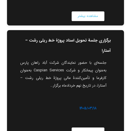
مشاهده بیشتر
برگزاری جلسۀ تحویل اسناد پروژۀ خط ریلی رشت –
آستارا
جلسه‌ای با حضور نمایندگان شرکت آباد راهان پارس
به‌عنوان پیمانکار و شرکت Caspian Services به‌عنوان
کارفرما و تأمین‌کنندۀ مالی پروژۀ خط ریلی رشت –
آستارا، در تاریخ نهم خردادماه برگزار…
۱۴۰۵/۰۳/۱۸